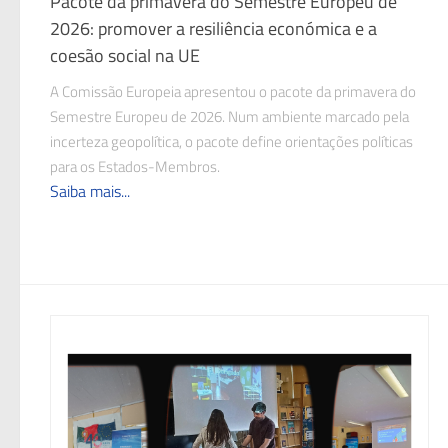
Pacote da primavera do Semestre Europeu de
2026: promover a resiliência económica e a
coesão social na UE
A Comissão Europeia apresentou o pacote da primavera do
Semestre Europeu de 2026. Num ambiente marcado pela
incerteza geopolítica, o pacote define orientações políticas
para os Estados-Membros.
Saiba mais...