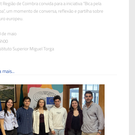
t Região de Coimbra convida para a iniciativa “Bica pela
pa”, um momento de conversa, reflexão e partilha sobre
turo europeu.
8 de maio
5h00
stituto Superior Miguel Torga
 mais...