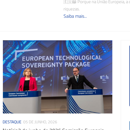
🇪🇺📖 Porque na União Europeia, a 
riquezas.
Saiba mais...
DESTAQUE
05 DE JUNHO, 2026