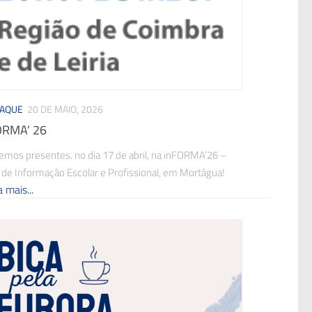
TAQUE
20 DE MAIO, 2026
ORMA' 26
vemos presentes. no dia 17 de abril, na inFORMA’26 –
a de Informação Escolar e Profissional, em Mortágua!
 mais...