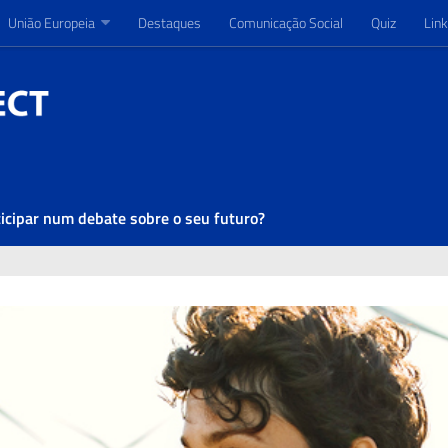
União Europeia
União Europeia
Destaques
Destaques
Comunicação Social
Comunicação Social
Quiz
Quiz
Link
Link
ticipar num debate sobre o seu futuro?