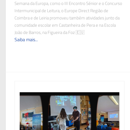
Semana da Europa, como o III Encontro Sénior e o Concurso
Intermunicipal de Leitura, o Europe Direct Região de
Coimbra e de Leiria promoveu também atividades junto da
comunidade escolar em Castanheira de Pera e na Escola
João de Barros, na Figueira da Foz 🇪🇺
Saiba mais...