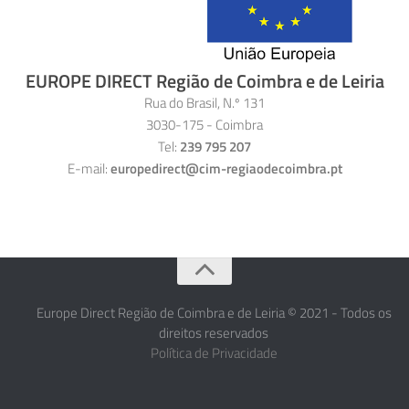
EUROPE DIRECT Região de Coimbra e de Leiria
Rua do Brasil, N.º 131
3030-175 - Coimbra
Tel:
239 795 207
E-mail:
europedirect@cim-regiaodecoimbra.pt
Europe Direct Região de Coimbra e de Leiria © 2021 - Todos os
direitos reservados
Política de Privacidade