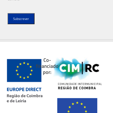
Co-
financiado
por: