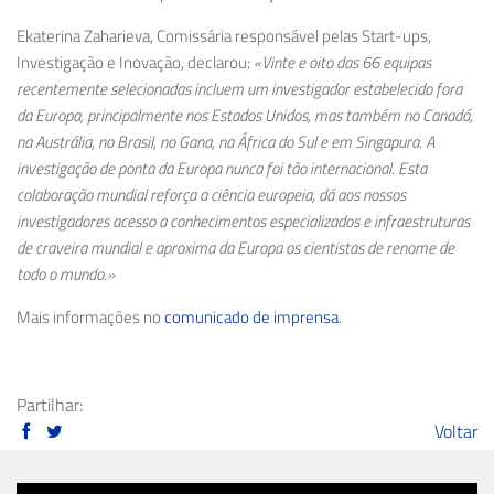
Ekaterina
Zaharieva
, Comissária responsável pelas Start-ups,
Investigação e Inovação, declarou:
«Vinte e oito das 66 equipas
recentemente selecionadas incluem um investigador estabelecido fora
da Europa, principalmente nos Estados Unidos, mas também no Canadá,
na Austrália, no Brasil, no Gana, na África do Sul e em Singapura. A
investigação de ponta da Europa nunca foi tão internacional. Esta
colaboração mundial reforça a ciência europeia, dá aos nossos
investigadores acesso a conhecimentos especializados e infraestruturas
de craveira mundial e aproxima da Europa os cientistas de renome de
todo o mundo.»
Mais informações no
comunicado de imprensa
.
Partilhar:
Voltar