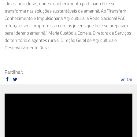
ideias inovadoras, onde o conhecimento partilhado hoje se
transforma nas soluções sustentáveis de amanhã. Ao 'Transferir
Conhecimento e Impulsionar a Agricultura', a Rede Nacional PAC
reforça o seu compromisso com os jovens que hoje se preparam
para liderar o amanhã.”, Maria
Custódia Correia
, Diretora de Serviços
do território e agentes rurais, Direção Geral de Agricultura e
Desenvolvimento Rural.
Partilhar:
Voltar