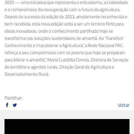
2025 — uma iniciativa que representa o entusiasmo, a criatividade
e o compromisso da nova geração com o futuro da agricultura.
Depois do sucesso da edição de 2023, amplamente reconhecida e
bem recebida, esta nova edição volta a ser um terreno fértil para
ideias inovadoras, onde o conhecimento partilhado hoje se
transforma nas soluções sustentáveis de amanhã. Ao 'Transferir
Conhecimento e Impulsionar a Agricultura', a Rede Nacional PAC
reforça o seu compromisso com os jovens que hoje se preparam
para liderar o amanhã.”, Maria
Custódia Correia
, Diretora de Serviços
do território e agentes rurais, Direção Geral de Agricultura e
Desenvolvimento Rural.
Partilhar:
Voltar