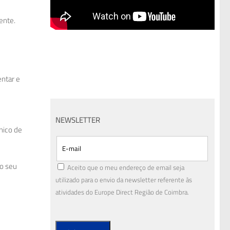
ente.
entar e
NEWSLETTER
nico de
 o seu
Aceito que o meu endereço de email seja
utilizado para o envio da newsletter referente às
atividades do Europe Direct Região de Coimbra.