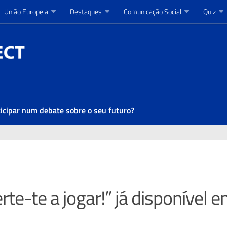
União Europeia
União Europeia
Destaques
Destaques
Comunicação Social
Comunicação Social
Quiz
Quiz
ticipar num debate sobre o seu futuro?
erte-te a jogar!” já disponível 