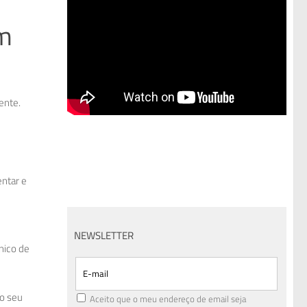
em
ente.
entar e
NEWSLETTER
nico de
 o seu
Aceito que o meu endereço de email seja