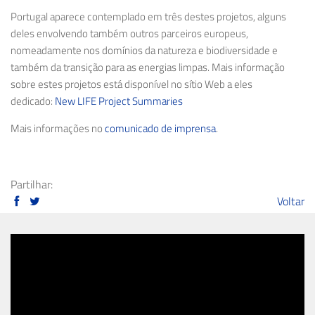
Portugal aparece contemplado em três destes projetos, alguns
deles envolvendo também outros parceiros europeus,
nomeadamente nos domínios da natureza e biodiversidade e
também da transição para as energias limpas. Mais informação
sobre estes projetos está disponível no sítio Web a eles
dedicado:
New LIFE Project Summaries
Mais informações no
comunicado de imprensa
.
Partilhar:
Voltar