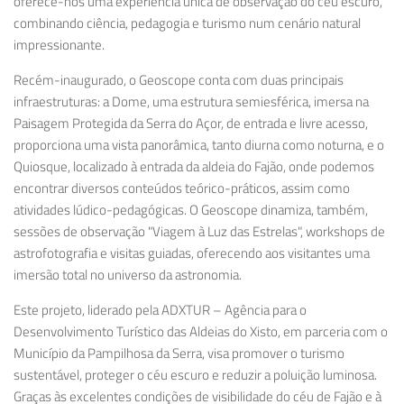
oferece-nos uma experiência única de observação do céu escuro,
combinando ciência, pedagogia e turismo num cenário natural
impressionante.
Recém-inaugurado, o Geoscope conta com duas principais
infraestruturas: a Dome, uma estrutura semiesférica, imersa na
Paisagem Protegida da Serra do Açor, de entrada e livre acesso,
proporciona uma vista panorâmica, tanto diurna como noturna, e o
Quiosque, localizado à entrada da aldeia do Fajão, onde podemos
encontrar diversos conteúdos teórico-práticos, assim como
atividades lúdico-pedagógicas. O Geoscope dinamiza, também,
sessões de observação "Viagem à Luz das Estrelas", workshops de
astrofotografia e visitas guiadas, oferecendo aos visitantes uma
imersão total no universo da astronomia.
Este projeto, liderado pela ADXTUR – Agência para o
Desenvolvimento Turístico das Aldeias do Xisto, em parceria com o
Município da Pampilhosa da Serra, visa promover o turismo
sustentável, proteger o céu escuro e reduzir a poluição luminosa.
Graças às excelentes condições de visibilidade do céu de Fajão e à