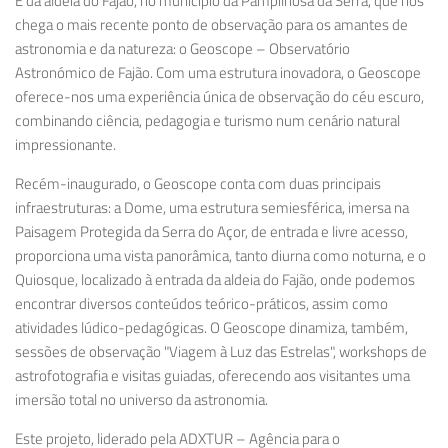
É da aldeia do Fajão, no município da Pampilhosa da Serra, que nos
chega o mais recente ponto de observação para os amantes de
astronomia e da natureza: o Geoscope – Observatório
Astronómico de Fajão. Com uma estrutura inovadora, o Geoscope
oferece-nos uma experiência única de observação do céu escuro,
combinando ciência, pedagogia e turismo num cenário natural
impressionante.
Recém-inaugurado, o Geoscope conta com duas principais
infraestruturas: a Dome, uma estrutura semiesférica, imersa na
Paisagem Protegida da Serra do Açor, de entrada e livre acesso,
proporciona uma vista panorâmica, tanto diurna como noturna, e o
Quiosque, localizado à entrada da aldeia do Fajão, onde podemos
encontrar diversos conteúdos teórico-práticos, assim como
atividades lúdico-pedagógicas. O Geoscope dinamiza, também,
sessões de observação "Viagem à Luz das Estrelas", workshops de
astrofotografia e visitas guiadas, oferecendo aos visitantes uma
imersão total no universo da astronomia.
Este projeto, liderado pela ADXTUR – Agência para o