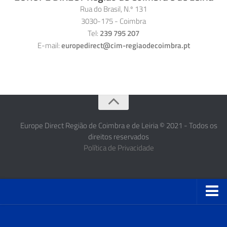
Rua do Brasil, N.º 131
3030-175 - Coimbra
Tel:
239 795 207
E-mail:
europedirect@cim-regiaodecoimbra.pt
Europe Direct Região de Coimbra e de Leiria © 2021 - Todos os
direitos reservados
Política de Privacidade