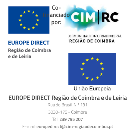
Co-
financiado
por:
EUROPE DIRECT Região de Coimbra e de Leiria
Rua do Brasil, N.º 131
3030-175 - Coimbra
Tel:
239 795 207
E-mail:
europedirect@cim-regiaodecoimbra.pt