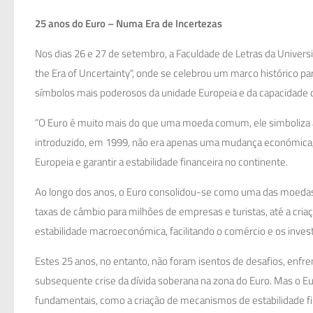
25 anos do Euro – Numa Era de Incertezas
Nos dias 26 e 27 de setembro, a Faculdade de Letras da Universid
the Era of Uncertainty", onde se celebrou um marco histórico 
símbolos mais poderosos da unidade Europeia e da capacidade d
“O Euro é muito mais do que uma moeda comum, ele simboliza 
introduzido, em 1999, não era apenas uma mudança económica, 
Europeia e garantir a estabilidade financeira no continente.
Ao longo dos anos, o Euro consolidou-se como uma das moedas
taxas de câmbio para milhões de empresas e turistas, até a cri
estabilidade macroeconómica, facilitando o comércio e os invest
Estes 25 anos, no entanto, não foram isentos de desafios, enfr
subsequente crise da dívida soberana na zona do Euro. Mas o E
fundamentais, como a criação de mecanismos de estabilidade fina