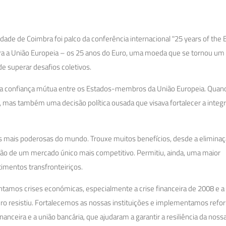
ade de Coimbra foi palco da conferência internacional "25 years of the E
para a União Europeia – os 25 anos do Euro, uma moeda que se tornou um
e superar desafios coletivos.
a confiança mútua entre os Estados-membros da União Europeia. Quand
mas também uma decisão política ousada que visava fortalecer a integ
 mais poderosas do mundo. Trouxe muitos benefícios, desde a eliminaç
ação de um mercado único mais competitivo. Permitiu, ainda, uma maior
imentos transfronteiriços.
entamos crises económicas, especialmente a crise financeira de 2008 e a
uro resistiu. Fortalecemos as nossas instituições e implementamos ref
nceira e a união bancária, que ajudaram a garantir a resiliência da nos