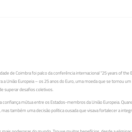
ade de Coimbra foi palco da conferência internacional "25 years of the E
para a União Europeia – os 25 anos do Euro, uma moeda que se tornou um
e superar desafios coletivos.
a confiança mútua entre os Estados-membros da União Europeia. Quand
mas também uma decisão política ousada que visava fortalecer a integ
 mais poderosas do mundo. Trouxe muitos benefícios, desde a eliminaç