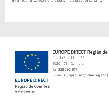
Internacional "25 Years of the Euro: In the Era of Uncertainty"
EUROPE DIRECT Região de C
Rua do Brasil, N.º 131
3030-175 - Coimbra
Tel:
239 795 207
E-mail:
europedirect@cim-regiaode