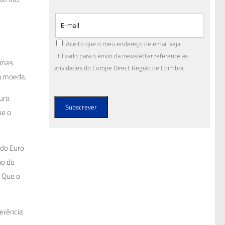
Aceito que o meu endereço de email seja
utilizado para o envio da newsletter referente às
ormas
atividades do Europe Direct Região de Coimbra.
sa moeda.
Euro
ue o
 do Euro
ho do
. Que o
erência