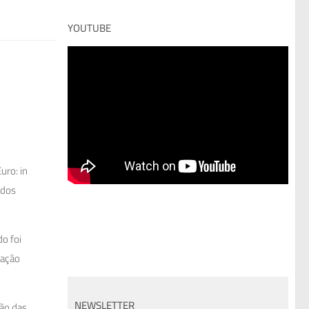
YOUTUBE
uro: in
 dos
o foi
ração
NEWSLETTER
ão das