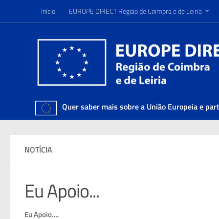
Início
Início
EUROPE DIRECT Região de Coimbra e de Leiria
EUROPE DIRECT Região de Coimbra e de Leiria
Quer saber mais sobre a União Europeia e par
NOTÍCIA
Eu Apoio...
Eu Apoio….