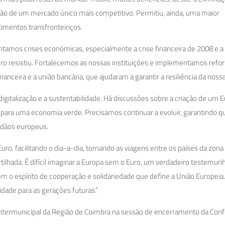
ação de um mercado único mais competitivo. Permitiu, ainda, uma maior
imentos transfronteiriços.
entamos crises económicas, especialmente a crise financeira de 2008 e a
uro resistiu. Fortalecemos as nossas instituições e implementamos ref
nceira e a união bancária, que ajudaram a garantir a resiliência da nos
igitalização e a sustentabilidade. Há discussões sobre a criação de um 
ão para uma economia verde. Precisamos continuar a evoluir, garantindo q
adãos europeus.
ro, facilitando o dia-a-dia, tornando as viagens entre os países da zona
tilhada. É difícil imaginar a Europa sem o Euro, um verdadeiro testemun
m o espírito de cooperação e solidariedade que define a União Europeia
idade para as gerações futuras.”
 Intermunicipal da Região de Coimbra na sessão de encerramento da Conf