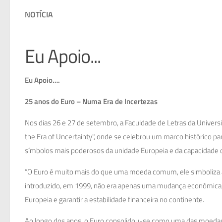
NOTÍCIA
Eu Apoio...
Eu Apoio….
25 anos do Euro – Numa Era de Incertezas
Nos dias 26 e 27 de setembro, a Faculdade de Letras da Universid
the Era of Uncertainty", onde se celebrou um marco histórico 
símbolos mais poderosos da unidade Europeia e da capacidade d
“O Euro é muito mais do que uma moeda comum, ele simboliza 
introduzido, em 1999, não era apenas uma mudança económica, 
Europeia e garantir a estabilidade financeira no continente.
Ao longo dos anos, o Euro consolidou-se como uma das moedas