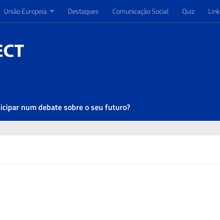
União Europeia
União Europeia
Destaques
Destaques
Comunicação Social
Comunicação Social
Quiz
Quiz
Link
Link
ticipar num debate sobre o seu futuro?