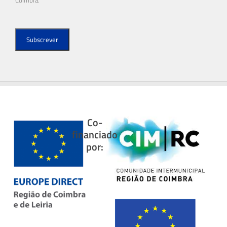
Co-
financiado
por: