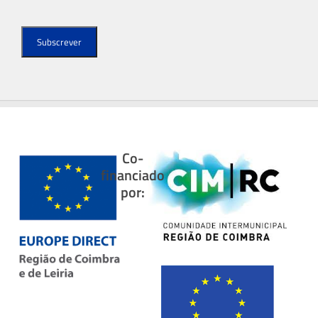
Co-
financiado
por: